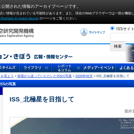
に公開された情報のアーカイブページです。
や古い情報が含まれている可能性があります。また、現在のWebブラウザーでは⼀部が機能
://humans-in-space.jaxa.jp/
のページをご覧ください。
ISSサイ
」を見よう
>
皆様から送っていただいたISSの写真
>
2020年05月
> ISS_北極星を目指して
SSの写真
ISS_北極星を目指して
最終更