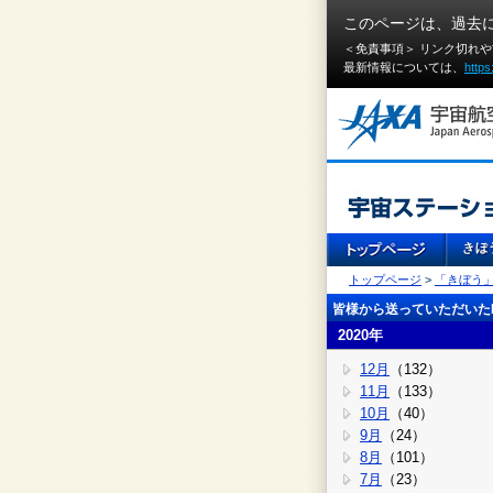
このページは、過去
＜免責事項＞ リンク切れ
最新情報については、
https
トップページ
>
「きぼう
皆様から送っていただいたI
2020年
12月
（132）
11月
（133）
10月
（40）
9月
（24）
8月
（101）
7月
（23）