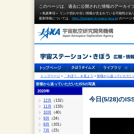
このページは、過去に公開された情報のアーカイ
＜免責事項＞ リンク切れや古い情報が含まれている可能性があ
最新情報については、
https://humans-in-space.jaxa.jp/
のページ
トップページ
>
「きぼう」を見よう
>
皆様から送っていただいた
皆様から送っていただいたISSの写真
2020年
今日(5/28)の
12月
（132）
11月
（133）
10月
（40）
9月
（24）
8月
（101）
7月
（23）