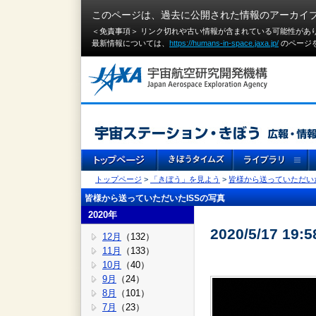
このページは、過去に公開された情報のアーカイ
＜免責事項＞ リンク切れや古い情報が含まれている可能性があ
最新情報については、
https://humans-in-space.jaxa.jp/
のページ
トップページ
>
「きぼう」を見よう
>
皆様から送っていただいた
皆様から送っていただいたISSの写真
2020年
2020/5/17 19:
12月
（132）
11月
（133）
10月
（40）
9月
（24）
8月
（101）
7月
（23）