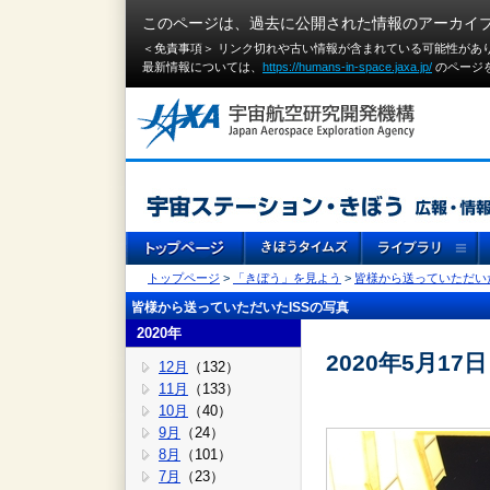
このページは、過去に公開された情報のアーカイ
＜免責事項＞ リンク切れや古い情報が含まれている可能性があ
最新情報については、
https://humans-in-space.jaxa.jp/
のページ
トップページ
>
「きぼう」を見よう
>
皆様から送っていただいた
皆様から送っていただいたISSの写真
2020年
2020年5月17
12月
（132）
11月
（133）
10月
（40）
9月
（24）
8月
（101）
7月
（23）