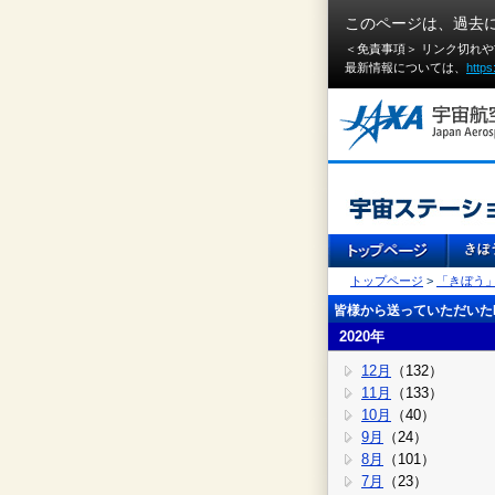
このページは、過去
＜免責事項＞ リンク切れ
最新情報については、
https
トップページ
>
「きぼう
皆様から送っていただいたI
2020年
12月
（132）
11月
（133）
10月
（40）
9月
（24）
8月
（101）
7月
（23）