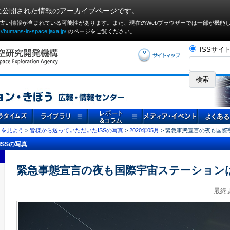
に公開された情報のアーカイブページです。
や古い情報が含まれている可能性があります。また、現在のWebブラウザーでは⼀部が機能
://humans-in-space.jaxa.jp/
のページをご覧ください。
ISSサイ
」を見よう
>
皆様から送っていただいたISSの写真
>
2020年05月
> 緊急事態宣言の夜も国際
SSの写真
緊急事態宣言の夜も国際宇宙ステーション
最終更