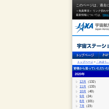
このページは、過去
＜免責事項＞ リンク切れ
最新情報については、
https
トップページ
>
「きぼう
皆様から送っていただいたI
2020年
12月
（132）
11月
（133）
10月
（40）
9月
（24）
8月
（101）
7月
（23）