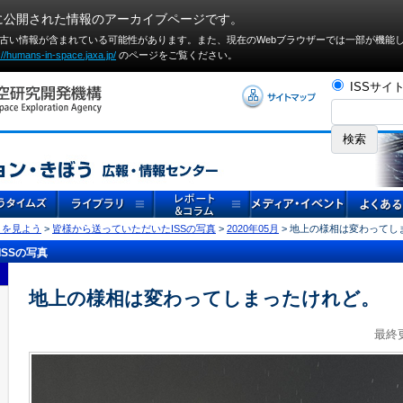
に公開された情報のアーカイブページです。
や古い情報が含まれている可能性があります。また、現在のWebブラウザーでは⼀部が機能
://humans-in-space.jaxa.jp/
のページをご覧ください。
ISSサイ
」を見よう
>
皆様から送っていただいたISSの写真
>
2020年05月
> 地上の様相は変わってし
SSの写真
地上の様相は変わってしまったけれど。
最終更