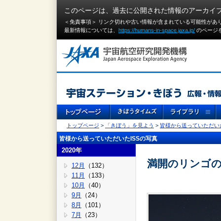
このページは、過去に公開された情報のアーカイ
＜免責事項＞ リンク切れや古い情報が含まれている可能性があ
最新情報については、
https://humans-in-space.jaxa.jp/
のページ
トップページ
>
「きぼう」を見よう
>
皆様から送っていただいた
皆様から送っていただいたISSの写真
2020年
満開のリンゴ
12月
（132）
11月
（133）
10月
（40）
9月
（24）
8月
（101）
7月
（23）