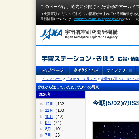
このページは、過去に公開された情報のアーカイ
＜免責事項＞ リンク切れや古い情報が含まれている可能性があ
最新情報については、
https://humans-in-space.jaxa.jp/
のページ
トップページ
>
「きぼう」を見よう
>
皆様から送っていただいた
皆様から送っていただいたISSの写真
2020年
今朝(5/02)のI
12月
（132）
11月
（133）
10月
（40）
9月
（24）
8月
（101）
7月
（23）