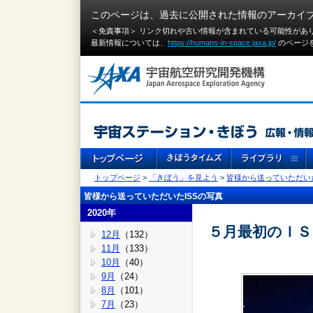
このページは、過去に公開された情報のアーカイ
＜免責事項＞ リンク切れや古い情報が含まれている可能性があ
最新情報については、
https://humans-in-space.jaxa.jp/
のページ
トップページ
>
「きぼう」を見よう
>
皆様から送っていただいた
皆様から送っていただいたISSの写真
2020年
５月最初のＩＳ
12月
（132）
11月
（133）
10月
（40）
9月
（24）
8月
（101）
7月
（23）