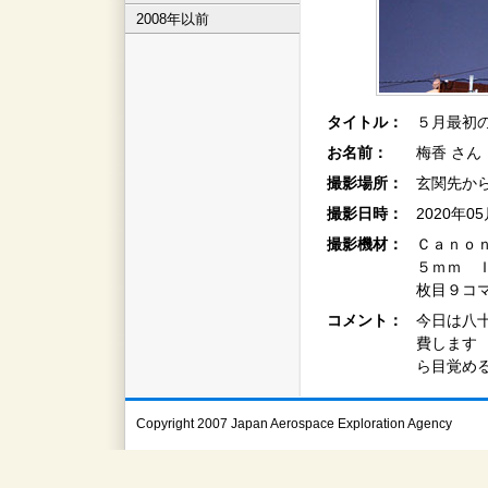
2008年以前
タイトル：
５月最初
お名前：
梅香 さん
撮影場所：
玄関先か
撮影日時：
2020年0
撮影機材：
Ｃａｎｏ
５ｍｍ 
枚目９コ
コメント：
今日は八
費します
ら目覚め
Copyright 2007 Japan Aerospace Exploration Agency