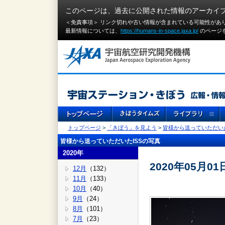
このページは、過去に公開された情報のアーカイ
＜免責事項＞ リンク切れや古い情報が含まれている可能性があ
最新情報については、
https://humans-in-space.jaxa.jp/
のページ
トップページ
>
「きぼう」を見よう
>
皆様から送っていただいた
皆様から送っていただいたISSの写真
2020年
2020年05月
12月
（132）
11月
（133）
10月
（40）
9月
（24）
8月
（101）
7月
（23）