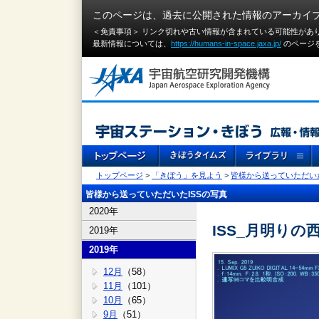
このページは、過去に公開された情報のアーカイ
＜免責事項＞ リンク切れや古い情報が含まれている可能性があ
最新情報については、
https://humans-in-space.jaxa.jp/
のページ
トップページ
>
「きぼう」を見よう
>
皆様から送っていただいた
皆様から送っていただいたISSの写真
2020年
ISS_月明り
2019年
2019年
12月
（58）
11月
（101）
10月
（65）
9月
（51）