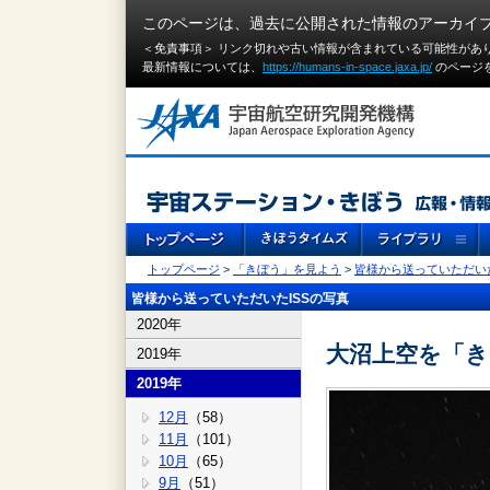
このページは、過去に公開された情報のアーカイ
＜免責事項＞ リンク切れや古い情報が含まれている可能性があ
最新情報については、
https://humans-in-space.jaxa.jp/
のページ
トップページ
>
「きぼう」を見よう
>
皆様から送っていただいた
皆様から送っていただいたISSの写真
2020年
大沼上空を「
2019年
2019年
12月
（58）
11月
（101）
10月
（65）
9月
（51）