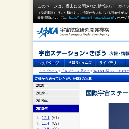
このページは、過去に公開された情報のアーカイ
＜免責事項＞ リンク切れや古い情報が含まれている可能性があ
最新情報については、
https://humans-in-space.jaxa.jp/
のページ
トップページ
>
「きぼう」を見よう
>
皆様から送っていただいた
皆様から送っていただいたISSの写真
2020年
国際宇宙ステ
2019年
2019年
2018年
12月
（61）
11月
（89）