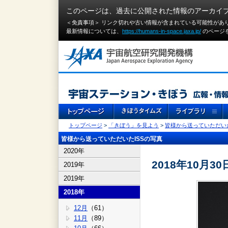
このページは、過去に公開された情報のアーカイ
＜免責事項＞ リンク切れや古い情報が含まれている可能性があ
最新情報については、
https://humans-in-space.jaxa.jp/
のページ
トップページ
>
「きぼう」を見よう
>
皆様から送っていただいた
皆様から送っていただいたISSの写真
2020年
2018年10月30
2019年
2019年
2018年
12月
（61）
11月
（89）