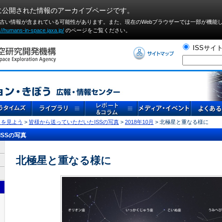
に公開された情報のアーカイブページです。
や古い情報が含まれている可能性があります。また、現在のWebブラウザーでは⼀部が機能
://humans-in-space.jaxa.jp/
のページをご覧ください。
ISSサイ
」を見よう
>
皆様から送っていただいたISSの写真
>
2018年10月
> 北極星と重なる様に
SSの写真
北極星と重なる様に