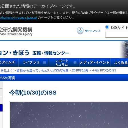
に公開された情報のアーカイブページです。
や古い情報が含まれている可能性があります。また、現在のWebブラウザーでは⼀部が機能
://humans-in-space.jaxa.jp/
のページをご覧ください。
ISSサイ
」を見よう
>
皆様から送っていただいたISSの写真
>
2018年10月
> 今朝(10/30)のISS
SSの写真
今朝(10/30)のISS