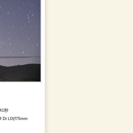
41秒
R Di LD(f75mm