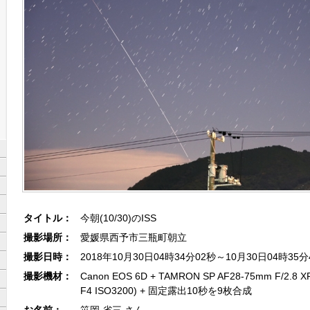
タイトル：
今朝(10/30)のISS
撮影場所：
愛媛県西予市三瓶町朝立
撮影日時：
2018年10月30日04時34分02秒～10月30日04時35分
撮影機材：
Canon EOS 6D + TAMRON SP AF28-75mm F/2.8 X
F4 ISO3200) + 固定露出10秒を9枚合成