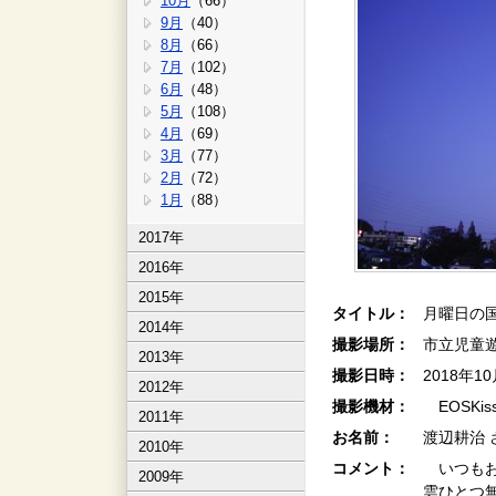
10月
（66）
9月
（40）
8月
（66）
7月
（102）
6月
（48）
5月
（108）
4月
（69）
3月
（77）
2月
（72）
1月
（88）
2017年
2016年
2015年
タイトル：
月曜日の
2014年
撮影場所：
市立児童
2013年
撮影日時：
2018年1
2012年
撮影機材：
EOSKiss
2011年
お名前：
渡辺耕治 
2010年
コメント：
いつもお
2009年
雲ひとつ