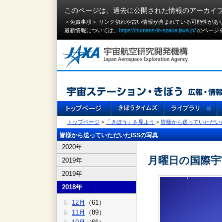
このページは、過去に公開された情報のアーカイ
＜免責事項＞ リンク切れや古い情報が含まれている可能性があ
最新情報については、
https://humans-in-space.jaxa.jp/
のページ
トップページ
>
「きぼう」を見よう
>
皆様から送っていただいた
皆様から送っていただいたISSの写真
2020年
月曜日の国際宇
2019年
2019年
2018年
12月
（61）
11月
（89）