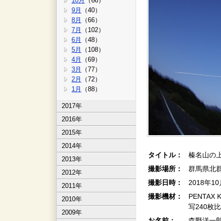
10月
（66）
9月
（40）
8月
（66）
7月
（102）
6月
（48）
5月
（108）
4月
（69）
3月
（77）
2月
（72）
1月
（88）
2017年
2016年
2015年
2014年
タイトル：
榛名山の上
2013年
撮影場所：
群馬県北
2012年
撮影日時：
2018年1
2011年
撮影機材：
PENTAX 
2010年
写240枚
2009年
お名前：
森野洋一郎