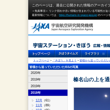
このページは、過去に公開された情報のアーカイ
＜免責事項＞ リンク切れや古い情報が含まれている可能性があ
最新情報については、
https://humans-in-space.jaxa.jp/
のページ
トップページ
>
「きぼう」を見よう
>
皆様から送っていただいた
皆様から送っていただいたISSの写真
2020年
榛名山の上を通
2019年
2019年
2018年
12月
（61）
11月
（89）