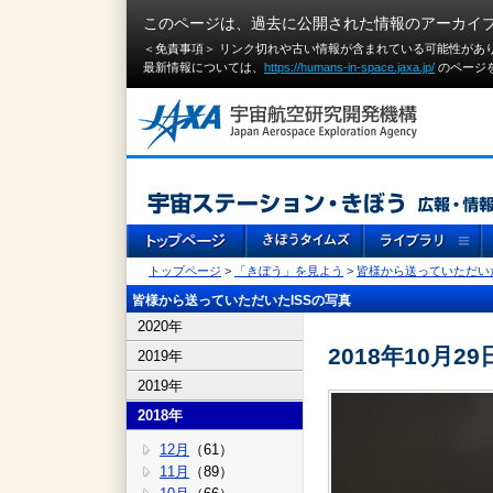
このページは、過去に公開された情報のアーカイ
＜免責事項＞ リンク切れや古い情報が含まれている可能性があ
最新情報については、
https://humans-in-space.jaxa.jp/
のページ
トップページ
>
「きぼう」を見よう
>
皆様から送っていただいた
皆様から送っていただいたISSの写真
2020年
2018年10月29
2019年
2019年
2018年
12月
（61）
11月
（89）