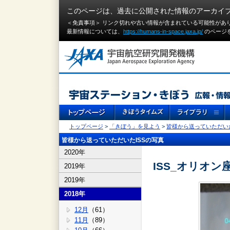
このページは、過去に公開された情報のアーカイ
＜免責事項＞ リンク切れや古い情報が含まれている可能性があ
最新情報については、
https://humans-in-space.jaxa.jp/
のページ
トップページ
>
「きぼう」を見よう
>
皆様から送っていただいた
皆様から送っていただいたISSの写真
2020年
ISS_オリオ
2019年
2019年
2018年
12月
（61）
11月
（89）