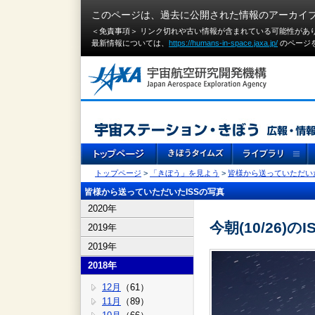
このページは、過去に公開された情報のアーカイ
＜免責事項＞ リンク切れや古い情報が含まれている可能性があ
最新情報については、
https://humans-in-space.jaxa.jp/
のページ
トップページ
>
「きぼう」を見よう
>
皆様から送っていただいた
皆様から送っていただいたISSの写真
2020年
今朝(10/26)のI
2019年
2019年
2018年
12月
（61）
11月
（89）