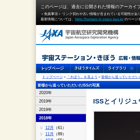
このページは、過去に公開された情報のアーカイ
＜免責事項＞ リンク切れや古い情報が含まれている可能性があ
最新情報については、
https://humans-in-space.jaxa.jp/
のページ
トップページ
>
「きぼう」を見よう
>
皆様から送っていただいた
皆様から送っていただいたISSの写真
2020年
ISSとイリジ
2019年
2019年
2018年
12月
（61）
11月
（89）