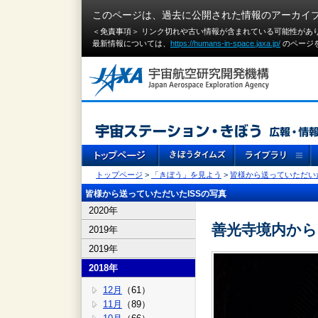
このページは、過去に公開された情報のアーカイ
＜免責事項＞ リンク切れや古い情報が含まれている可能性があ
最新情報については、
https://humans-in-space.jaxa.jp/
のページ
トップページ
>
「きぼう」を見よう
>
皆様から送っていただいた
皆様から送っていただいたISSの写真
2020年
善光寺境内から
2019年
2019年
2018年
12月
（61）
11月
（89）