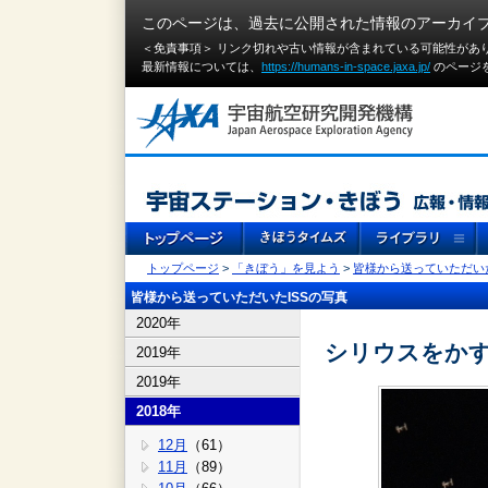
このページは、過去に公開された情報のアーカイ
＜免責事項＞ リンク切れや古い情報が含まれている可能性があ
最新情報については、
https://humans-in-space.jaxa.jp/
のページ
トップページ
>
「きぼう」を見よう
>
皆様から送っていただいた
皆様から送っていただいたISSの写真
2020年
シリウスをか
2019年
2019年
2018年
12月
（61）
11月
（89）