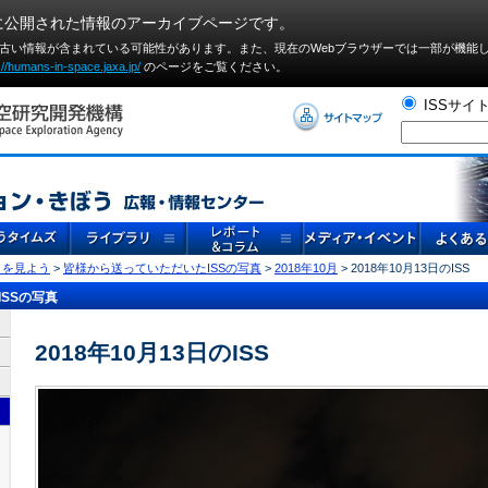
に公開された情報のアーカイブページです。
や古い情報が含まれている可能性があります。また、現在のWebブラウザーでは⼀部が機能
://humans-in-space.jaxa.jp/
のページをご覧ください。
ISSサイ
」を見よう
>
皆様から送っていただいたISSの写真
>
2018年10月
> 2018年10月13日のISS
SSの写真
2018年10月13日のISS