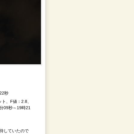
22秒
ト、F値：2.8、
分09秒～19時21
期待していたので