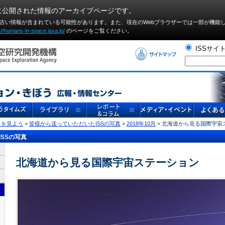
に公開された情報のアーカイブページです。
や古い情報が含まれている可能性があります。また、現在のWebブラウザーでは⼀部が機能
://humans-in-space.jaxa.jp/
のページをご覧ください。
ISSサイ
」を見よう
>
皆様から送っていただいたISSの写真
>
2018年10月
> 北海道から見る国際宇宙
SSの写真
北海道から見る国際宇宙ステーション