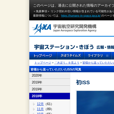
このページは、過去に公開された情報のアーカイ
＜免責事項＞ リンク切れや古い情報が含まれている可能性があ
最新情報については、
https://humans-in-space.jaxa.jp/
のページ
トップページ
>
「きぼう」を見よう
>
皆様から送っていただいた
皆様から送っていただいたISSの写真
2020年
初ISS
2019年
2019年
2018年
12月
（61）
11月
（89）