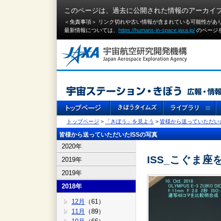
このページは、過去に公開された情報のアーカイ
＜免責事項＞ リンク切れや古い情報が含まれている可能性があ
最新情報については、
https://humans-in-space.jaxa.jp/
のページ
トップページ
>
「きぼう」を見よう
>
皆様から送っていただいた
皆様から送っていただいたISSの写真
2020年
ISS_こぐま座
2019年
2019年
2018年
12月
（61）
11月
（89）