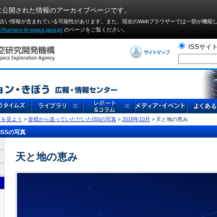
に公開された情報のアーカイブページです。
や古い情報が含まれている可能性があります。また、現在のWebブラウザーでは⼀部が機能
://humans-in-space.jaxa.jp/
のページをご覧ください。
ISSサイ
」を見よう
>
皆様から送っていただいたISSの写真
>
2018年10月
> 天と地の恵み
SSの写真
天と地の恵み