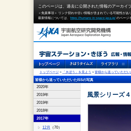
このページは、過去に公開された情報のアーカイ
＜免責事項＞ リンク切れや古い情報が含まれている可能性があ
最新情報については、
https://humans-in-space.jaxa.jp/
のページ
トップページ
>
「きぼう」を見よう
>
皆様から送っていただいた
皆様から送っていただいたISSの写真
2020年
風景シリーズ４
2019年
2019年
2018年
2017年
12月
（70）