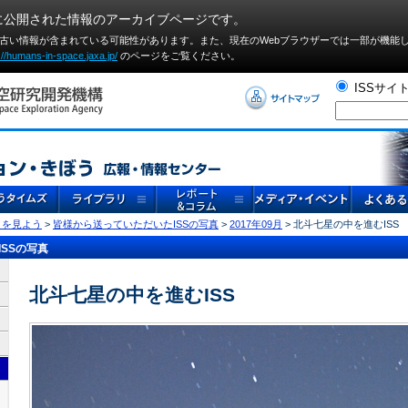
に公開された情報のアーカイブページです。
や古い情報が含まれている可能性があります。また、現在のWebブラウザーでは⼀部が機能
://humans-in-space.jaxa.jp/
のページをご覧ください。
ISSサイ
」を見よう
>
皆様から送っていただいたISSの写真
>
2017年09月
> 北斗七星の中を進むISS
SSの写真
北斗七星の中を進むISS