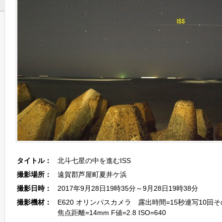
タイトル：
北斗七星の中を進むISS
撮影場所：
遠賀郡芦屋町夏井ケ浜
撮影日時：
2017年9月28日19時35分～9月28日19時38分
撮影機材：
E620 オリンパスカメラ 露出時間=15秒連写10回
焦点距離=14mm F値=2.8 ISO=640