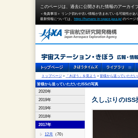
このページは、過去に公開された情報のアーカイ
＜免責事項＞ リンク切れや古い情報が含まれている可能性があ
最新情報については、
https://humans-in-space.jaxa.jp/
のページ
トップページ
>
「きぼう」を見よう
>
皆様から送っていただいた
皆様から送っていただいたISSの写真
2020年
久しぶりのISS
2019年
2019年
2018年
2017年
12月
（70）