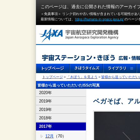
このページは、過去に公開された情報のアーカイ
＜免責事項＞ リンク切れや古い情報が含まれている可能性があ
最新情報については、
https://humans-in-space.jaxa.jp/
のページ
トップページ
>
「きぼう」を見よう
>
皆様から送っていただいた
皆様から送っていただいたISSの写真
2020年
ベガそば、アル
2019年
2019年
2018年
2017年
12月
（70）