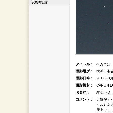
2008年以前
タイトル：
ベガそば、
撮影場所：
横浜市瀬
撮影日時：
2017年8
撮影機材：
CANON E
お名前：
雑葉 さん
コメント：
天気がず
イルもあ
屋上でこ