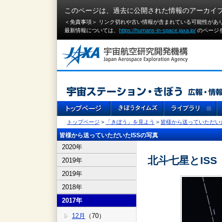
このページは、過去に公開された情報のアーカイ
＜免責事項＞ リンク切れや古い情報が含まれている可能性があ
最新情報については、
https://humans-in-space.jaxa.jp/
のページ
トップページ
>
「きぼう」を見よう
>
皆様から送っていただいた
皆様から送っていただいたISSの写真
2020年
北斗七星とISS
2019年
2019年
2018年
2017年
12月
（70）