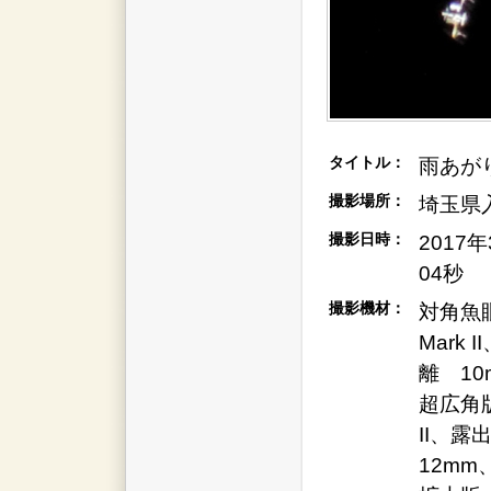
タイトル：
雨あが
撮影場所：
埼玉県
撮影日時：
2017
04秒
撮影機材：
対角魚眼
Mark
離 10
超広角版
II、露
12mm