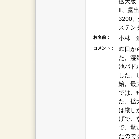
拡大版：
II、露
3200
ステン
お名前：
小林 
コメント：
昨日か
た。湿
池パド
した。
始。最
では、
た、拡
は厳し
げで、
で、驚
たので