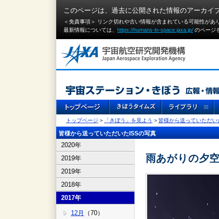
このページは、過去に公開された情報のアーカイ
＜免責事項＞ リンク切れや古い情報が含まれている可能性があ
最新情報については、
https://humans-in-space.jaxa.jp/
のページ
トップページ
>
「きぼう」を見よう
>
皆様から送っていただいた
皆様から送っていただいたISSの写真
2020年
雨あがりの夕
2019年
2019年
2018年
2017年
12月
（70）