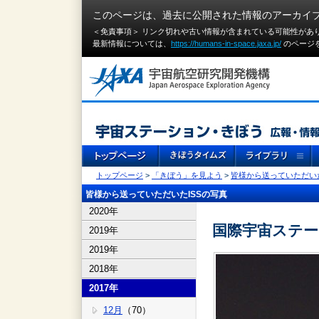
このページは、過去に公開された情報のアーカイ
＜免責事項＞ リンク切れや古い情報が含まれている可能性があ
最新情報については、
https://humans-in-space.jaxa.jp/
のページ
トップページ
>
「きぼう」を見よう
>
皆様から送っていただいた
皆様から送っていただいたISSの写真
2020年
国際宇宙ステ
2019年
2019年
2018年
2017年
12月
（70）