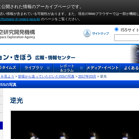
に公開された情報のアーカイブページです。
や古い情報が含まれている可能性があります。また、現在のWebブラウザーでは⼀部が機能
://humans-in-space.jaxa.jp/
のページをご覧ください。
ISSサイ
」を見よう
>
皆様から送っていただいたISSの写真
>
2017年03月
> 逆光
SSの写真
逆光