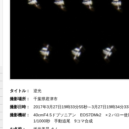
タイトル：
逆光
撮影場所：
千葉県君津市
撮影日時：
2017年3月27日19時33分55秒～3月27日19時34分3
撮影機材：
40cmF4.5ドブソニアン EOS7DMk2 ×２バロー使用
1/1000秒 手動追尾 9コマ合成