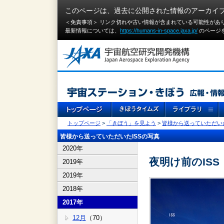
このページは、過去に公開された情報のアーカイ
＜免責事項＞ リンク切れや古い情報が含まれている可能性があ
最新情報については、
https://humans-in-space.jaxa.jp/
のページ
トップページ
>
「きぼう」を見よう
>
皆様から送っていただいた
皆様から送っていただいたISSの写真
2020年
夜明け前のISS
2019年
2019年
2018年
2017年
12月
（70）