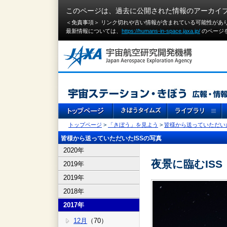
このページは、過去に公開された情報のアーカイ
＜免責事項＞ リンク切れや古い情報が含まれている可能性があ
最新情報については、
https://humans-in-space.jaxa.jp/
のページ
トップページ
>
「きぼう」を見よう
>
皆様から送っていただいた
皆様から送っていただいたISSの写真
2020年
夜景に臨むISS
2019年
2019年
2018年
2017年
12月
（70）