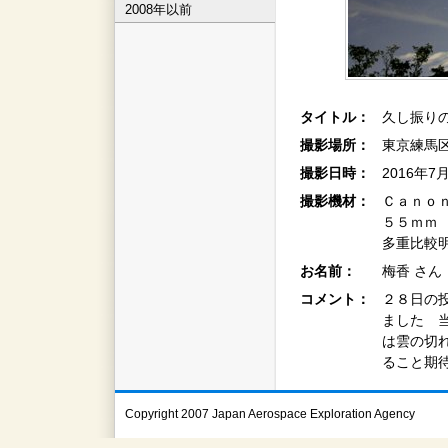
2008年以前
タイトル：
久し振り
撮影場所：
東京練馬
撮影日時：
2016年7
撮影機材：
Ｃａｎｏ
５５ｍｍ
多重比較
お名前：
梅香 さん
コメント：
２８日の
ました 
は雲の切
ること期
Copyright 2007 Japan Aerospace Exploration Agency