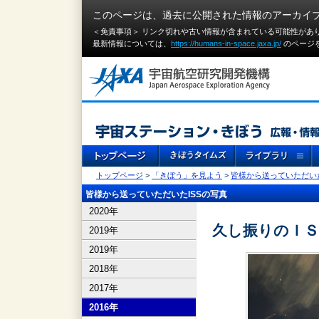
このページは、過去に公開された情報のアーカイ
＜免責事項＞ リンク切れや古い情報が含まれている可能性があ
最新情報については、
https://humans-in-space.jaxa.jp/
のページ
トップページ
>
「きぼう」を見よう
>
皆様から送っていただいた
皆様から送っていただいたISSの写真
2020年
久し振りのＩＳ
2019年
2019年
2018年
2017年
2016年