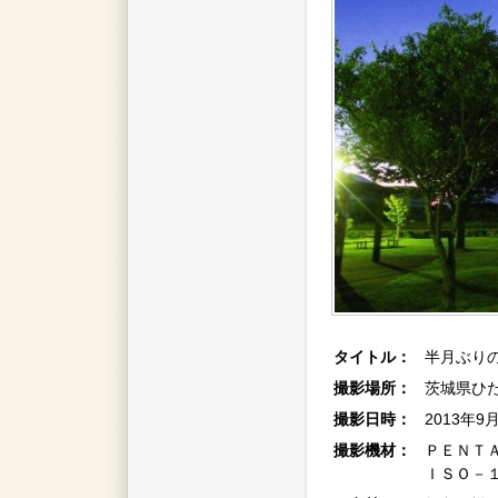
タイトル：
半月ぶりの
撮影場所：
茨城県ひた
撮影日時：
2013年9
撮影機材：
ＰＥＮＴ
ＩＳＯ－