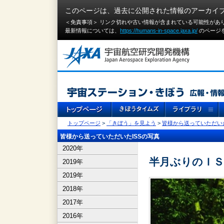
このページは、過去に公開された情報のアーカイ
＜免責事項＞ リンク切れや古い情報が含まれている可能性があ
最新情報については、
https://humans-in-space.jaxa.jp/
のページ
トップページ
>
「きぼう」を見よう
>
皆様から送っていただいた
皆様から送っていただいたISSの写真
2020年
半月ぶりのＩＳ
2019年
2019年
2018年
2017年
2016年