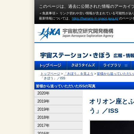
このページは、過去に公開された情報のアーカイ
＜免責事項＞ リンク切れや古い情報が含まれている可能性があ
最新情報については、
https://humans-in-space.jaxa.jp/
のページ
トップページ
>
「きぼう」を見よう
>
皆様から送っていただいた
「きぼう」／ISS
皆様から送っていただいたISSの写真
2020年
オリオン座と
2019年
2019年
う」／ISS
2018年
2017年
2016年