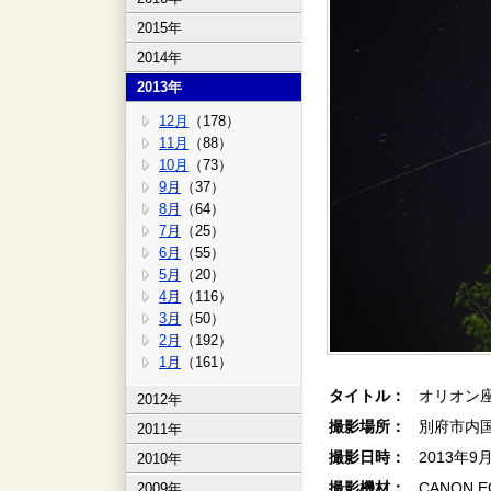
2015年
2014年
2013年
12月
（178）
11月
（88）
10月
（73）
9月
（37）
8月
（64）
7月
（25）
6月
（55）
5月
（20）
4月
（116）
3月
（50）
2月
（192）
1月
（161）
タイトル：
オリオン
2012年
撮影場所：
別府市内
2011年
撮影日時：
2013年9
2010年
撮影機材：
CANON E
2009年