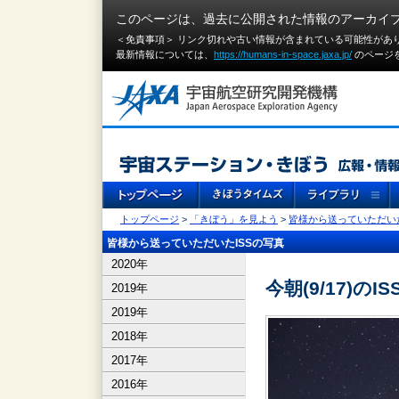
このページは、過去に公開された情報のアーカイ
＜免責事項＞ リンク切れや古い情報が含まれている可能性があ
最新情報については、
https://humans-in-space.jaxa.jp/
のページ
トップページ
>
「きぼう」を見よう
>
皆様から送っていただいた
皆様から送っていただいたISSの写真
2020年
今朝(9/17)のIS
2019年
2019年
2018年
2017年
2016年