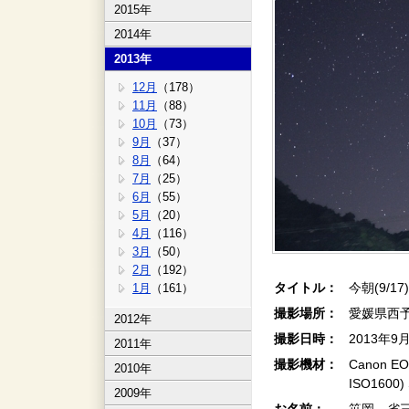
2015年
2014年
2013年
12月
（178）
11月
（88）
10月
（73）
9月
（37）
8月
（64）
7月
（25）
6月
（55）
5月
（20）
4月
（116）
3月
（50）
2月
（192）
タイトル：
今朝(9/17
1月
（161）
撮影場所：
愛媛県西
2012年
撮影日時：
2013年9
2011年
撮影機材：
Canon EO
2010年
ISO160
2009年