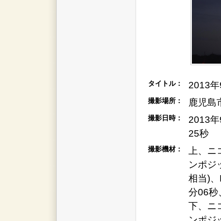
タイトル：
2013年
撮影場所：
鹿児島
撮影日時：
2013
25秒
撮影機材：
上、ニ
ンポジッ
相当)、
分06秒
下、ニ
ンポジッ