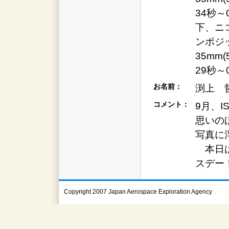
34秒～
下、ニ
ンポジッ
35mm
29秒～
お名前：
渕上 
コメント：
9月、
思いの
写真に
本日は
スデー
Copyright 2007 Japan Aerospace Exploration Agency