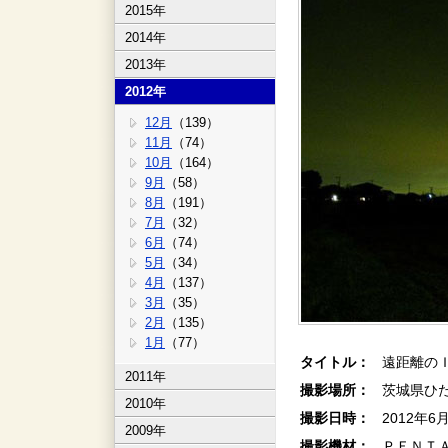
2015年
2014年
2013年
2012年
12月
（139）
11月
（74）
10月
（164）
9月
（58）
8月
（191）
7月
（32）
6月
（74）
5月
（34）
4月
（137）
3月
（35）
2月
（135）
1月
（77）
タイトル：
遠距離の
2011年
撮影場所：
茨城県ひ
2010年
撮影日時：
2012年6
2009年
撮影機材：
ＰＥＮＴ