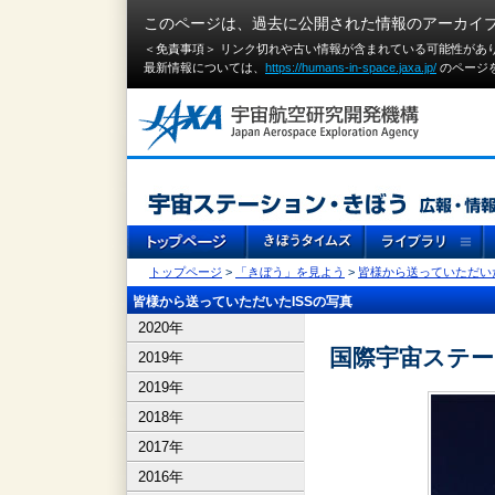
このページは、過去に公開された情報のアーカイ
＜免責事項＞ リンク切れや古い情報が含まれている可能性があ
最新情報については、
https://humans-in-space.jaxa.jp/
のページ
トップページ
>
「きぼう」を見よう
>
皆様から送っていただいた
皆様から送っていただいたISSの写真
2020年
国際宇宙ステー
2019年
2019年
2018年
2017年
2016年