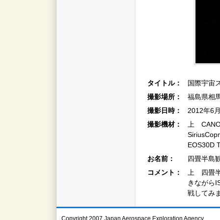
タイトル：
国際宇宙
撮影場所：
福島県相
撮影日時：
2012年6
撮影機材：
上 CANO
Sirius
EOS30D 
お名前：
四畳半島観
コメント：
上 四畳
きながらI
戦してみ
Copyright 2007 Japan Aerospace Exploration Agency