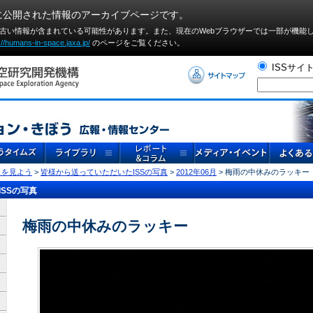
に公開された情報のアーカイブページです。
や古い情報が含まれている可能性があります。また、現在のWebブラウザーでは⼀部が機能
://humans-in-space.jaxa.jp/
のページをご覧ください。
ISSサイ
」を見よう
>
皆様から送っていただいたISSの写真
>
2012年06月
> 梅雨の中休みのラッキー
SSの写真
梅雨の中休みのラッキー