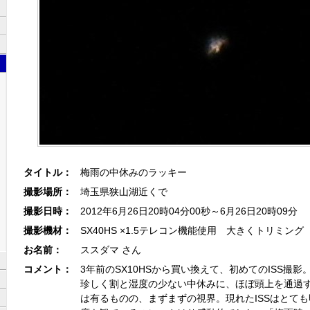
タイトル：
梅雨の中休みのラッキー
撮影場所：
埼玉県狭山湖近くで
撮影日時：
2012年6月26日20時04分00秒～6月26日20時09分
撮影機材：
SX40HS ×1.5テレコン機能使用 大きくトリミング
お名前：
ススダマ さん
コメント：
3年前のSX10HSから買い換えて、初めてのISS撮
珍しく割と湿度の少ない中休みに、ほぼ頭上を通過
は有るものの、まずまずの視界。現れたISSはとて