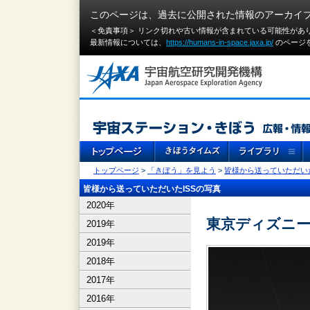
このページは、過去に公開された情報のアーカイ
＜免責事項＞ リンク切れや古い情報が含まれている可能性があ
最新情報については、
https://humans-in-space.jaxa.jp/
のページ
トップページ
>
「きぼう」を見よう
>
皆様から送っていただいた
皆様から送っていただいたISSの写真
2020年
東京ディズニ
2019年
2019年
2018年
2017年
2016年