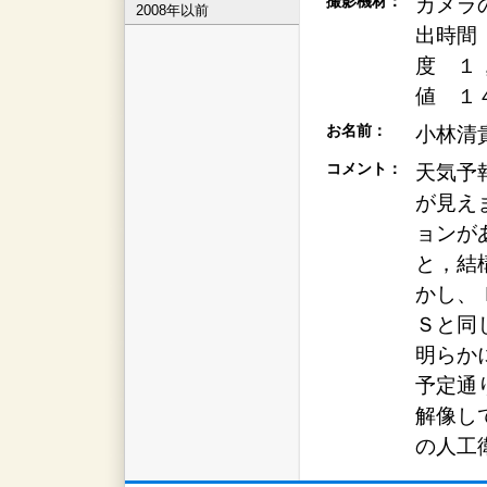
撮影機材：
カメラ
2008年以前
出時間
度 １
値 １
お名前：
小林清
コメント：
天気予
が見え
ョンが
と，結
かし、
Ｓと同
明らか
予定通
解像し
の人工